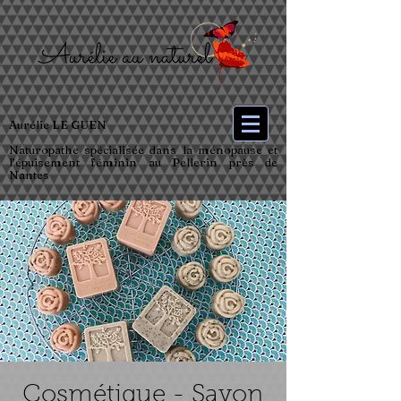
Aurélie LE GUEN
Naturopathe spécialisée dans la ménopause et
l’épuisement féminin au Pellerin près de
Nantes
Cosmétique - Savon