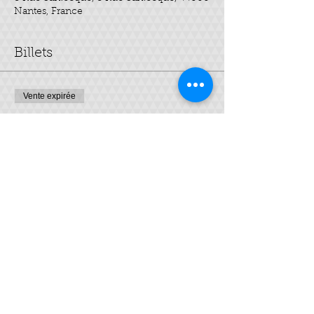
Nantes, France
Billets
Vente expirée
Type de billet
Cosmétique - SAVON SAF
Prix
35,00 €
Partager cet événement