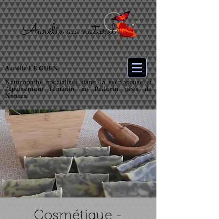
Aurélie LE GUEN
Naturopathe spécialisée dans la ménopause et
l’épuisement féminin au Pellerin près de
Nantes
Cosmétique -