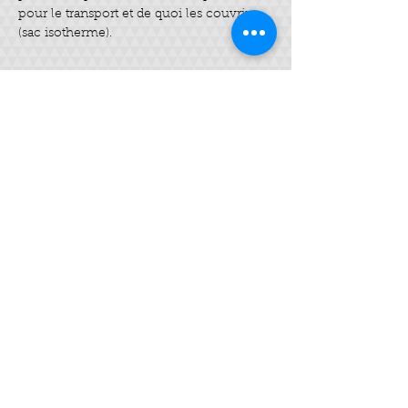
pour le transport et de quoi les couvrir 
(sac isotherme).
Billets
Vente expirée
Type de billet
Savon SAF
Plus d'info
Prix
35,00 €
Partager cet événement