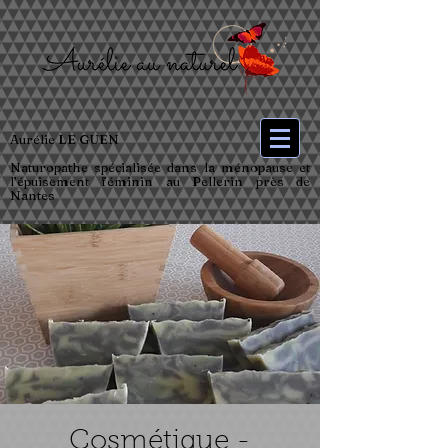
Aurélie LE GUEN
Naturopathe spécialisée dans la ménopause et
l’épuisement féminin au Pellerin près de
Nantes
Cosmétique -