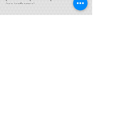
(sac isotherme).
Billets
Vente expirée
Type de billet
Savon SAF
Plus d'info
Prix
35,00 €
Partager cet événement