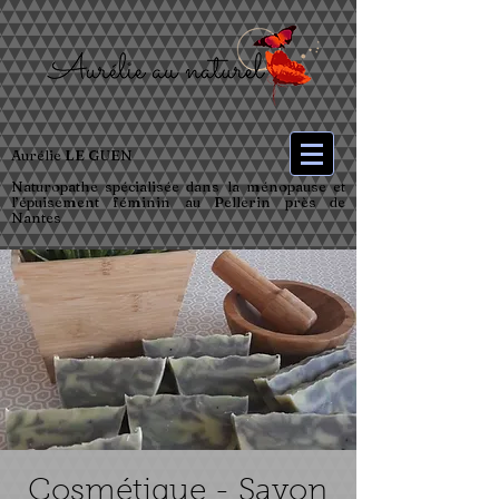
Aurélie LE GUEN
Naturopathe spécialisée dans la ménopause et
l’épuisement féminin au Pellerin près de
Nantes
Cosmétique - Savon