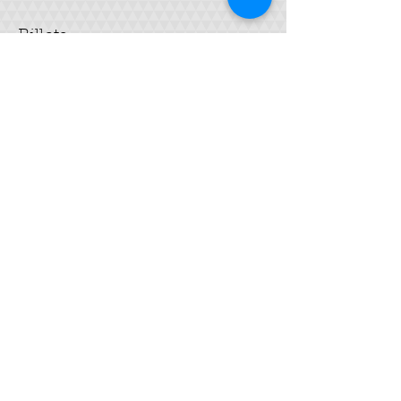
Billets
Vente expirée
Type de billet
Savon SAF
Plus d'info
Prix
35,00 €
Partager cet événement