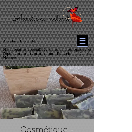
Aurélie LE GUEN
Naturopathe spécialisée dans la ménopause et
l’épuisement féminin au Pellerin près de
Nantes
Cosmétique -