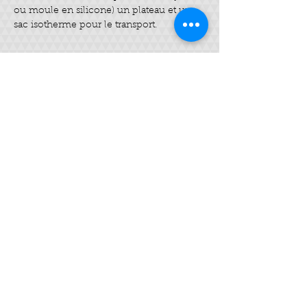
ou moule en silicone) un plateau et un 
sac isotherme pour le transport.
Billets
Vente expirée
Type de billet
Savon SAF
Plus d'info
Prix
35,00 €
Partager cet événement