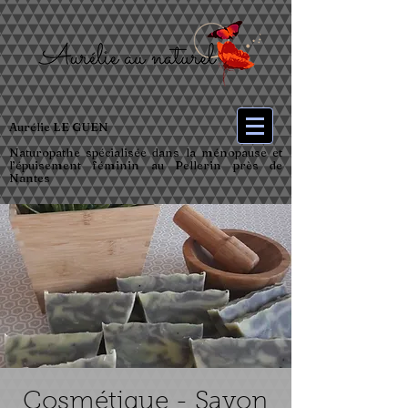
Aurélie LE GUEN
Naturopathe spécialisée dans la ménopause et
l’épuisement féminin au Pellerin près de
Nantes
Cosmétique - Savon