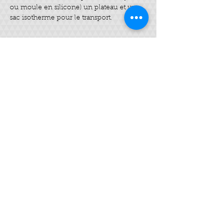
ou moule en silicone) un plateau et un 
sac isotherme pour le transport.
Billets
Vente expirée
Type de billet
Savon SAF
Plus d'info
Prix
40,00 €
Partager cet événement