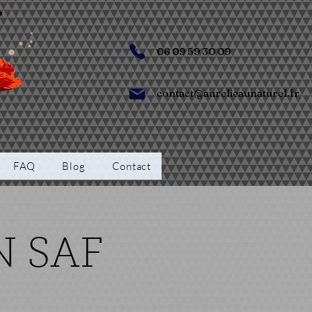
06 09 59 30 09
contact@aurelieaunaturel.fr
FAQ
Blog
Contact
N SAF