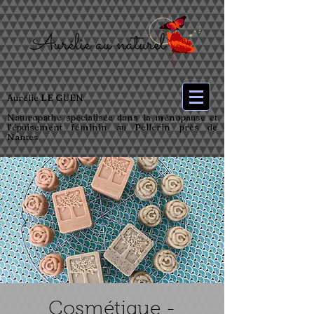
Aurélie LE GUEN
Naturopathe spécialisée dans la ménopause et
l’épuisement féminin au Pellerin près de
Nantes
Cosmétique -