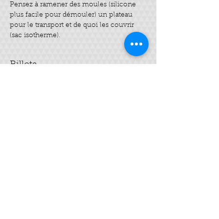
Pensez à ramener des moules (silicone 
plus facile pour démouler) un plateau 
pour le transport et de quoi les couvrir 
(sac isotherme).
Billets
Complet
Type de billet
Savon SAF
Plus d'info
Prix
35,00 €
Cet événement est complet