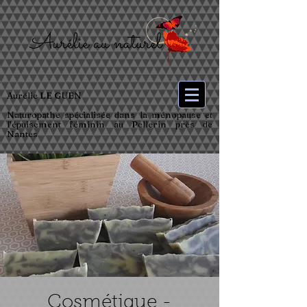
Aurélie LE GUEN
Naturopathe spécialisée dans la ménopause et
l’épuisement féminin au Pellerin près de
Nantes
Cosmétique -