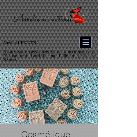
Aurélie LE GUEN
Naturopathe spécialisée dans la ménopause et
l’épuisement féminin au Pellerin près de
Nantes
Cosmétique -