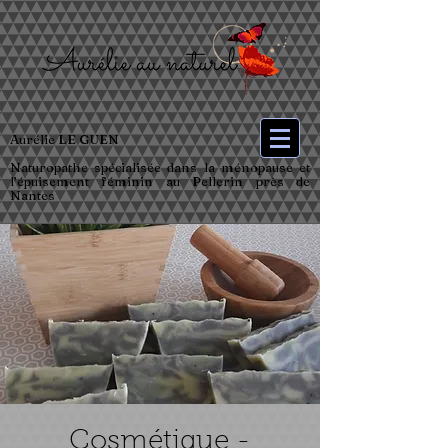
Aurélie LE GUEN
Naturopathe spécialisée dans la ménopause et
l’épuisement féminin au Pellerin près de
Nantes
Cosmétique -