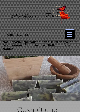
Aurélie LE GUEN
Naturopathe spécialisée dans la ménopause et
l’épuisement féminin au Pellerin près de
Nantes
Cosmétique -