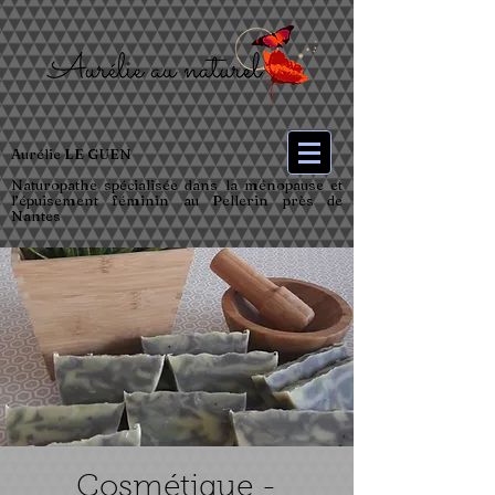
Aurélie LE GUEN
Naturopathe spécialisée dans la ménopause et
l’épuisement féminin au Pellerin près de
Nantes
Cosmétique -