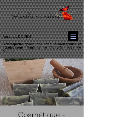
Aurélie LE GUEN
Naturopathe spécialisée dans la ménopause et
l’épuisement féminin au Pellerin près de
Nantes
Cosmétique -