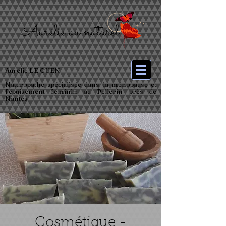
Aurélie LE GUEN
Naturopathe spécialisée dans la ménopause et
l’épuisement féminin au Pellerin près de
Nantes
Cosmétique -