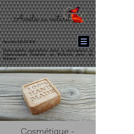
Aurélie LE GUEN
Naturopathe spécialisée dans la ménopause et
l’épuisement féminin au Pellerin près de
Nantes
Cosmétique -