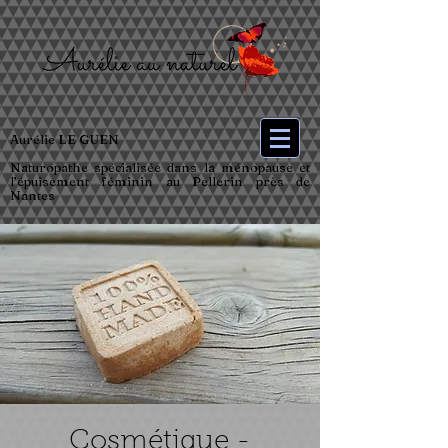
Aurélie LE GUEN
Naturopathe spécialisée dans la ménopause et
l’épuisement féminin au Pellerin près de
Nantes
Cosmétique -