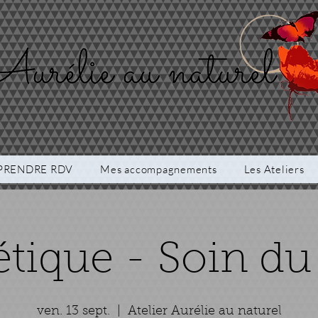
PRENDRE RDV
Mes accompagnements
Les Ateliers
ique - Soin du
ven. 13 sept.
  |  
Atelier Aurélie au naturel