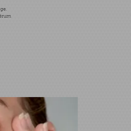
age.
sérum