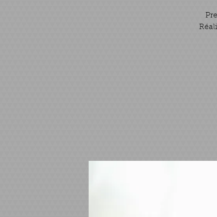
Pre
​Réa