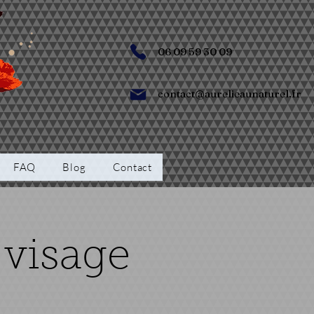
06 09 59 30 09
contact@aurelieaunaturel.fr
FAQ
Blog
Contact
 visage