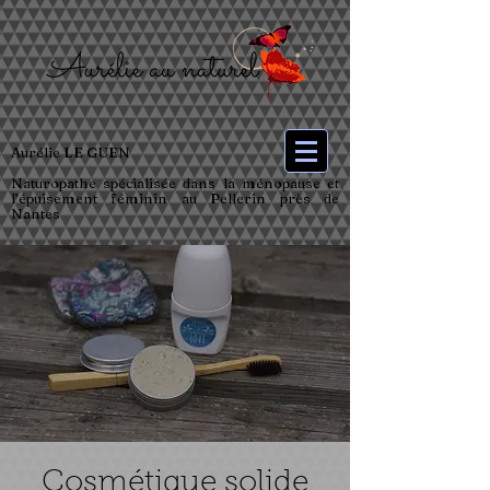
Aurélie LE GUEN
Naturopathe spécialisée dans la ménopause et
l’épuisement féminin au Pellerin près de
Nantes
Cosmétique solide