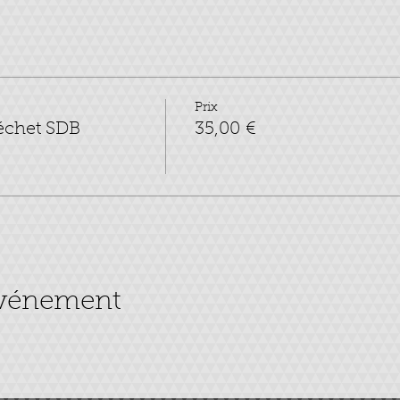
Prix
échet SDB
35,00 €
événement