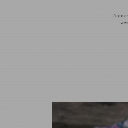
Appren
ave