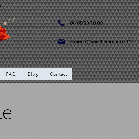
06 09 59 30 09
contact@aurelieaunaturel.fr
FAQ
Blog
Contact
de