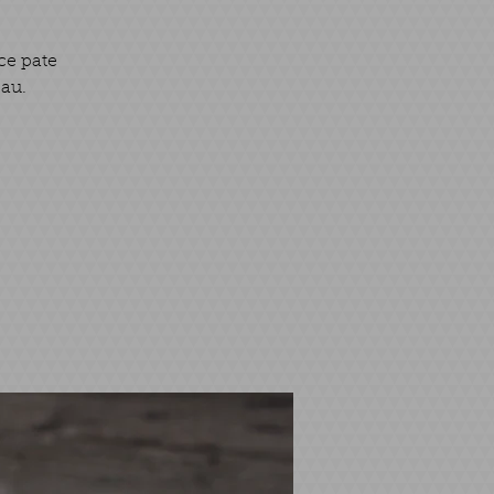
ce pate
eau.