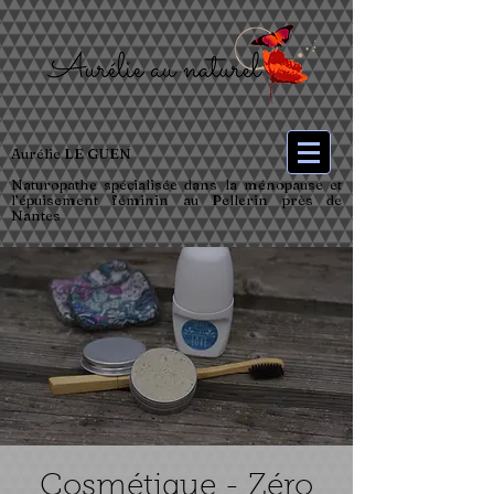
Aurélie LE GUEN
Naturopathe spécialisée dans la ménopause et
l’épuisement féminin au Pellerin près de
Nantes
Cosmétique - Zéro