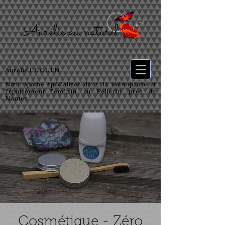
Aurélie LE GUEN
Naturopathe spécialisée dans la ménopause et
l’épuisement féminin au Pellerin près de
Nantes
Cosmétique - Zéro