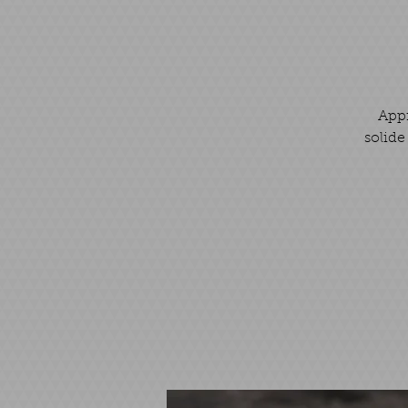
Appr
solide