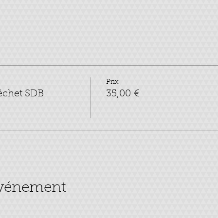
Prix
échet SDB
35,00 €
événement