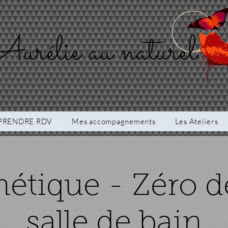
PRENDRE RDV
Mes accompagnements
Les Ateliers
étique - Zéro d
salle de bain