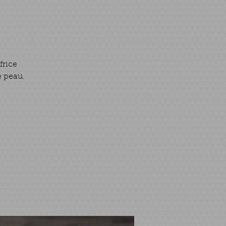
frice
e peau.