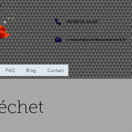
06 09 59 30 09
contact@aurelieaunaturel.fr
FAQ
Blog
Contact
échet