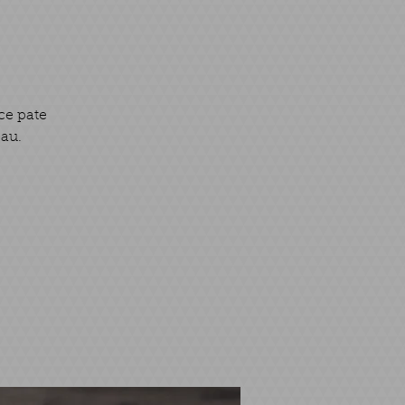
ce pate
eau.