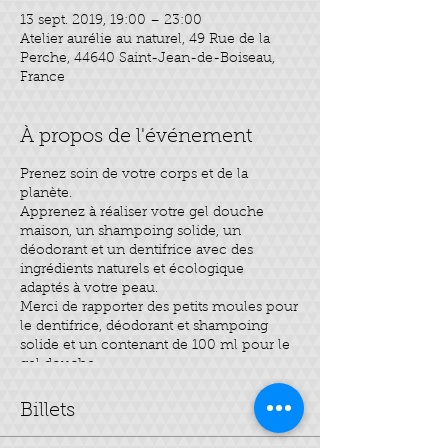
13 sept. 2019, 19:00 – 23:00
Atelier aurélie au naturel, 49 Rue de la
Perche, 44640 Saint-Jean-de-Boiseau,
France
À propos de l'événement
Prenez soin de votre corps et de la
planète.
Apprenez à réaliser votre gel douche
maison, un shampoing solide, un
déodorant et un dentifrice avec des
ingrédients naturels et écologique
adaptés à votre peau.
Merci de rapporter des petits moules pour
le dentifrice, déodorant et shampoing
solide et un contenant de 100 ml pour le
gel douche
Durée de l’atelier 2h
Tarif : 35 €
Billets