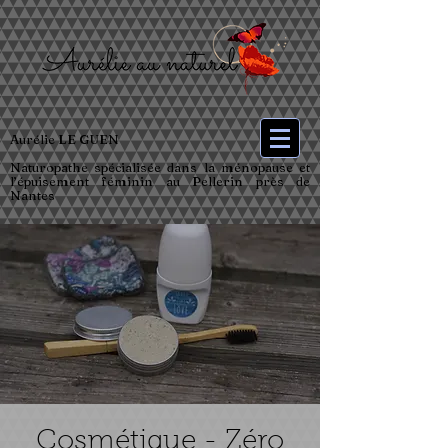
Aurélie LE GUEN
Naturopathe spécialisée dans la ménopause et
l’épuisement féminin au Pellerin près de
Nantes
Cosmétique - Zéro