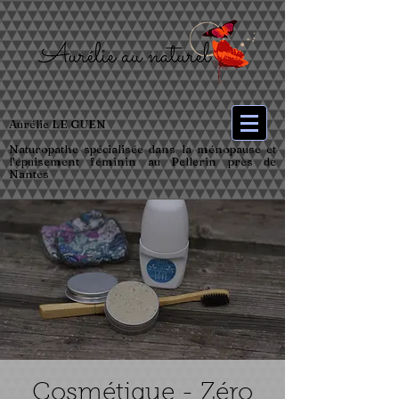
Aurélie LE GUEN
Naturopathe spécialisée dans la ménopause et
l’épuisement féminin au Pellerin près de
Nantes
Cosmétique - Zéro