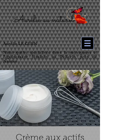
Aurélie LE GUEN
Naturopathe spécialisée dans la ménopause et
l’épuisement féminin au Pellerin près de
Nantes
Crème aux actifs