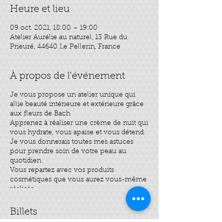
Heure et lieu
09 oct. 2021, 18:00 – 19:00
Atelier Aurélie au naturel, 13 Rue du
Prieuré, 44640 Le Pellerin, France
À propos de l'événement
Je vous propose un atelier unique qui
allie beauté intérieure et extérieure grâce
aux fleurs de Bach
​Apprenez à réaliser une crème de nuit qui
vous hydrate, vous apaise et vous détend.
Je vous donnerais toutes mes astuces
pour prendre soin de votre peau au
quotidien.
Vous repartez avec vos produits
cosmétiques que vous aurez vous-même
réalisés.
Durée de l’atelier 1h00
Tarif : 25€
Billets