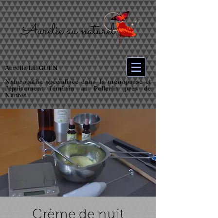
Aurélie LE GUEN
Naturopathe spécialisée dans la ménopause et
l’épuisement féminin au Pellerin près de
Nantes
Crème de nuit