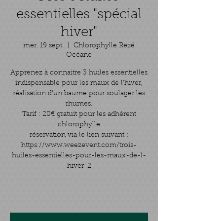
essentielles "spécial
hiver"
mer. 19 sept.
  |  
Chlorophylle Rezé
Océane
Apprenez à connaitre 3 huiles essentielles
indispensable pour les maux de l'hiver,
réalisation d'un baume pour soulager les
rhumes.
Tarif : 20€ gratuit pour les adhérent
chlorophylle
réservation via le lien suivant :
https://www.weezevent.com/trois-
huiles-essentielles-pour-les-maux-de-l-
hiver-2