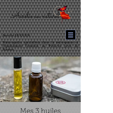
Aurélie LE GUEN
Naturopathe spécialisée dans la ménopause et
l’épuisement féminin au Pellerin près de
Nantes
Mes 3 huiles