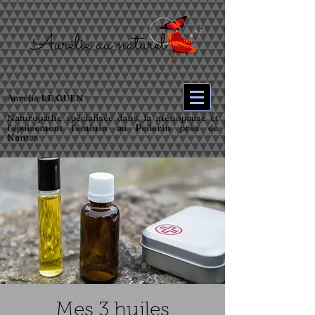
Aurélie LE GUEN
Naturopathe spécialisée dans la ménopause et
l’épuisement féminin au Pellerin près de
Nantes
Mes 3 huiles