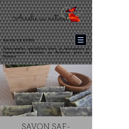
Aurélie LE GUEN
Naturopathe spécialisée dans la ménopause et
l’épuisement féminin au Pellerin près de
Nantes
SAVON SAF-