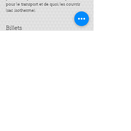
pour le transport et de quoi les couvrir 
(sac isotherme).
Billets
Complet
Type de billet
Savon SAF
Plus d'info
Prix
35,00 €
Cet événement est complet