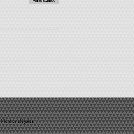
Vente expirée
·
Mentions légales
·