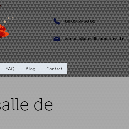
06 09 59 30 09
contact@aurelieaunaturel.fr
FAQ
Blog
Contact
alle de