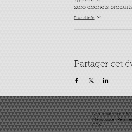
Type de billet
zéro déchets produi
Plus d'info
Partager cet 
Naturopathe certifiée
Ménopause
·
Périmé
CGV