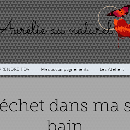
PRENDRE RDV
Mes accompagnements
Les Ateliers
échet dans ma s
bain