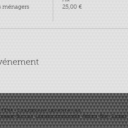
Prix
ts ménagers
25,00 €
événement
 FENA – Consultations en cabinet et en visio.
nopause
·
Burn-out
·
Libération émotionnelle
·
Ateliers
·
Blog
·
Contact