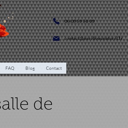
06 09 59 30 09
contact@aurelieaunaturel.fr
FAQ
Blog
Contact
alle de