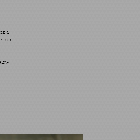
ez à
pe mini
ain-