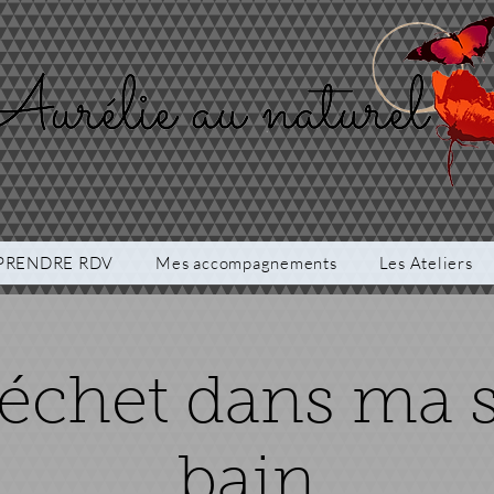
PRENDRE RDV
Mes accompagnements
Les Ateliers
échet dans ma s
bain