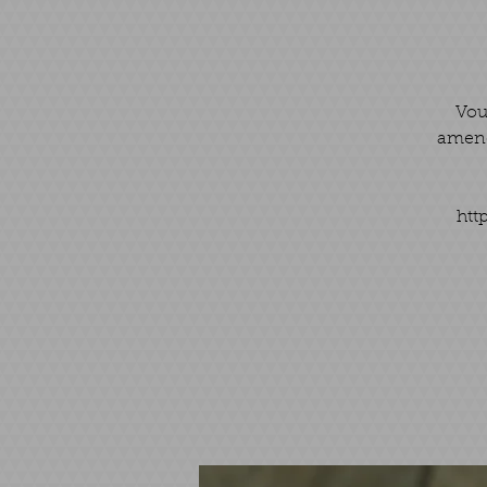
Vou
amene
htt