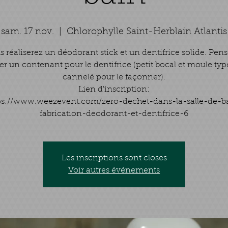
sam. 17 nov.
  |  
Chlorophylle Saint-Herblain Atlantis
s réaliserez un déodorant stick et un dentifrice solide. Pens
r un contenant pour le dentifrice (petit bocal et moule ty
cannelé pour le façonner).
Lien d'inscription:
ps://www.weezevent.com/zero-dechet-dans-la-salle-de-b
Les inscriptions sont closes
Voir autres événements