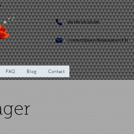
06 09 59 30 09
contact@aurelieaunaturel.fr
FAQ
Blog
Contact
ager