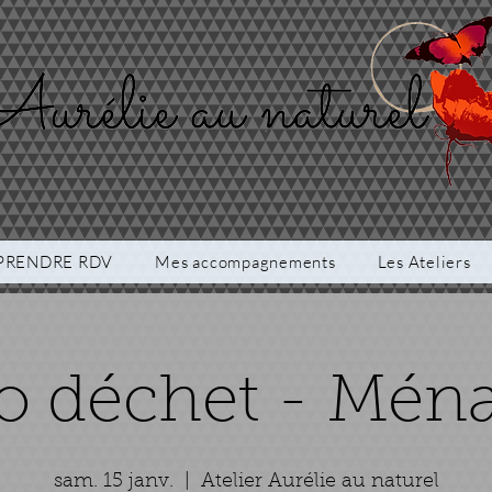
PRENDRE RDV
Mes accompagnements
Les Ateliers
o déchet - Mén
sam. 15 janv.
  |  
Atelier Aurélie au naturel