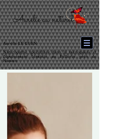
Aurélie LE GUEN
Naturopathe spécialisée dans la ménopause et
l’épuisement féminin au Pellerin près de
Nantes